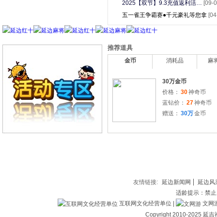
2025【双节】9.3充值返利活…
[09-0
五一雀王争霸赛●千元豪礼等您拿
[04
推荐道具
金币
消耗品
麻
30万金币
价格：
30
神奇币
蓝钻价：
27
神奇币
赠送：
30万
金币
友情链接:
延边新闻网
延边风
适龄提示：禁止
互联网文化经营单位 |
文网游备
Copyright 2010-202