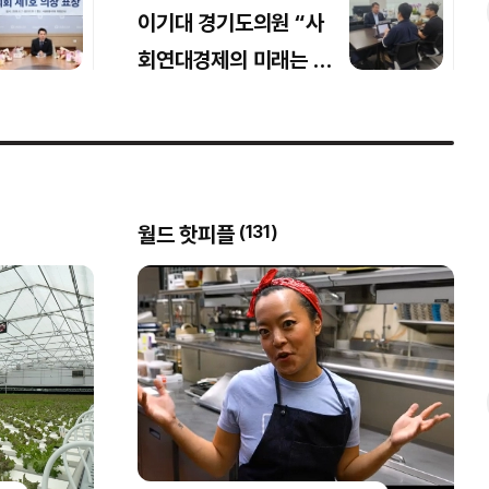
이기대 경기도의원 “사
회연대경제의 미래는 청
년”... 미래세대 발굴·육
성 위한 현장 간담회
월드 핫피플
(
131
)