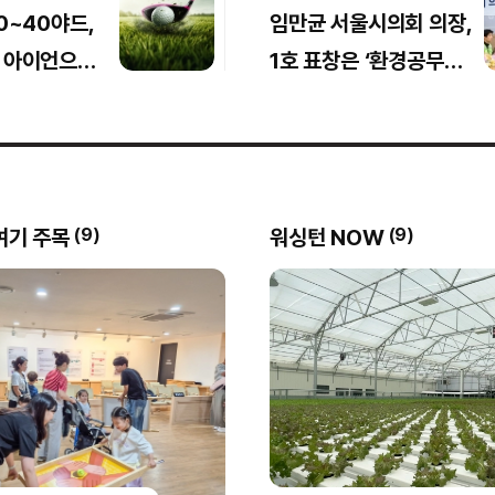
0~40야드,
임만균 서울시의회 의장,
 아이언으로
1호 표창은 ‘환경공무
관’… 25명에 수여
여기 주목
워싱턴 NOW
(
9
)
(
9
)