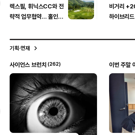
렉스필, 휘닉스CC와 전
비거리 +2
략적 업무협약… 홀인원
하이브리드
이벤트 운영
기록 단축
기획·연재
사이언스 브런치
이번 주말 
(
262
)