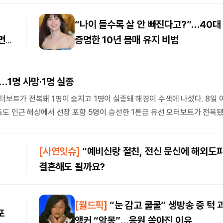
김상연의 Deep Into
“나이 들수록 살 안 빠진다고?”…40대
 칼럼
“3대 메가 프로젝트 성
전대에서 표출된 ‘비동시성의
면
증명한 10년 몸매 유지 비법
원전 건설 계획 내놔야”
성’ 정치
김상연 수석논설위원
 고려대 명예교수·정치외교학
1명 사망·1명 실종
데스크 시각
사교육비와 교육교부금
터보트가 전복돼 1명이 숨지고 1명이 실종돼 해경이 수색에 나섰다. 8일
홍지민 전국부장
동도 인근 해상에서 선장 포함 5명이 승선한 1톤급 유선 모터보트가 전복
비함정과 구조대 등을 현장에 보내 모터보트 승선원 가운데 4명을 구조했으
됐으나 끝내 숨졌다. 해경은 실종된 나머지 1명을 구조하기 위해 경비함정
[사연잇슈]
“예비신랑 절친, 전신 문신에 해외도
역을…
결혼해도 될까요?
[월드픽]
“눈 감고 쿨쿨” 생방송 중 턱 
포
앵커 “악몽”…응원 쏟아진 이유