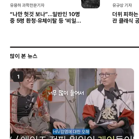
유용하 과학전문기자
유규상 기자
“나만 헛것 보나”…일반인 10명
더위 피하는
중 5명 환청·유체이탈 등 ‘비일상
관 클래식 공
적’ 경험
풀라이프’ 
많이 본 뉴스
1