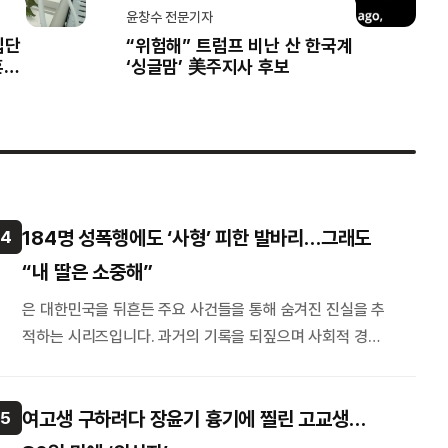
윤창수 전문기자
집단
“위험해” 트럼프 비난 산 한국계
흔든
‘싱글맘’ 美주지사 후보
184명 성폭행에도 ‘사형’ 피한 발바리…그래도
4
“내 딸은 소중해”
은 대한민국을 뒤흔든 주요 사건들을 통해 숨겨진 진실을 추
적하는 시리즈입니다. 과거의 기록을 되짚으며 사회적 경각
심을 일깨우고 정의와 안전의 가치를 깊이 있게 고찰하는 서
울신문의 …
여고생 구하려다 장윤기 흉기에 찔린 고교생…
5