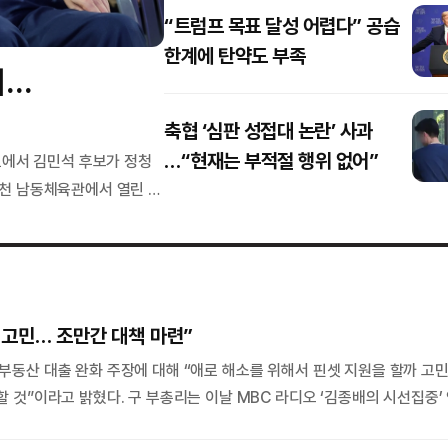
“트럼프 목표 달성 어렵다” 공습
한계에 탄약도 부족
리…
축협 ‘심판 성접대 논란’ 사과
…“현재는 부적절 행위 없어”
표에서 김민석 후보가 정청
인천 남동체육관에서 열린 당
 김 후보가 47.75%(2
 고민… 조만간 대책 마련”
사설
사설
부동산 대출 완화 주장에 대해 “애로 해소를 위해서 핀셋 지원을 할까 고민
중저신용자 연체율 4년만 최
수도권 5만호+α, 
할 것”이라고 밝혔다. 구 부총리는 이날 MBC 라디오 ‘김종배의 시선집중’
고… 경제구조 혁신 속도내길
킬 공급 대책 
장도 있다’는 사회자의 질문에 “서민 실수요자에 대한 보호 조치는 좀 더 (