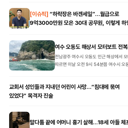
김상연의 Deep Into
[이슈픽]
“하락장은 바겐세일”…월급으로
임혁백
“3대 메가 프로젝트 성공하려면
與 
9억3000만원 모은 30대 공무원, 이렇게 하
원전 건설 계획 내놔야”
동시
‘돈 복사’
김상연 수석논설위원
임혁백
여수 오동도 해상서 모터보트 전복…
데스크 시각
사교육비와 교육교부금
전남광주 여수시 오동도 인근 해상에서 모
홍지민 전국부장
따르면 이날 오전 9시 54분쯤 여수시 오
가 해경에 접수됐다. 여수해경은 즉시 경
씨는 심정지 상태로 구조돼 병원으로 이송
교회서 성인들과 지내던 어린이 사망…“침대에 묶여
인근 파출소 인력 등을 총동원해 사고 해
있었다” 목격자 진술
말다툼 끝에 어머니 흉기 살해…18세 아들 체