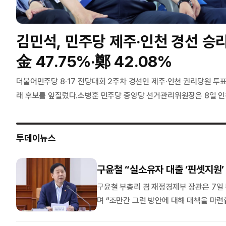
김민석, 민주당 제주·인천 경선 승
金 47.75%·鄭 42.08%
더불어민주당 8·17 전당대회 2주차 경선인 제주·인천 권리당원 투
래 후보를 앞질렀다.소병훈 민주당 중앙당 선거관리위원장은 8일 
대표·최고위원 선출을 위한 인천 순회경선 합동연설회 후 결과 발표에서
만2537표)로 1위로 집계됐다고 밝혔
투데이뉴스
구윤철 “실소유자 대출 ‘핀셋지원’
사설
구윤철 부총리 겸 재정경제부 장관은 7일 
지역 국립대 전액 장학금, 특성
며 “조만간 그런 방안에 대해 대책을 마련
화 전략과 함께 가야
서 ‘대출을 풀어줘야 되는 것 아니냐는 주