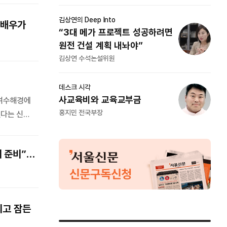
김상연
 배우가
임혁백 칼럼
공하려면
“3
與 전대에서 표출된 ‘비동시성의
원전
동시성’ 정치
김상
임혁백 고려대 명예교수·정치외교학
데스크
사교
 여수해경에
홍지
됐다는 신고
나 선장 A
과 구조대,
피 준비”…
괴고 잠든