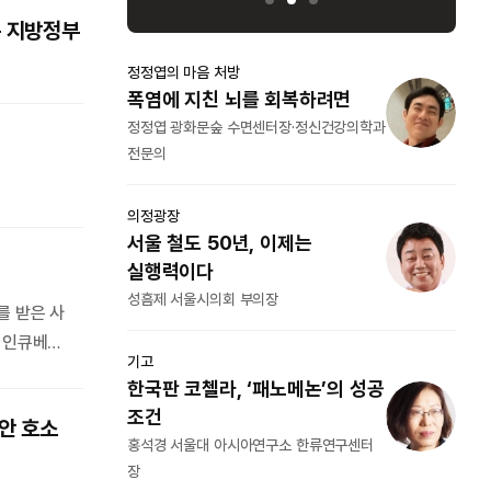
추가 대책이
은 지방정부
세종로의 아침
정정엽
려면
메가박스 만시지탄
폭염
건강의학과
김기중 문화체육부 차장
정정
전문
씨줄날줄
화이트칼라 이그젬션
의정
서울
박상숙 논설위원
실행
성흠제
길섶에서
를 받은 사
화재 목격 그 후
서 인큐베이
박성원 논설위원
기고
대 극심한
’의 성공
한국
4㎞였다.
조건
안 호소
열린세상
연구센터
홍석
경계해야 할 북중러 군사협력
장
이백순 법무법인 율촌 고문·전 호주대사