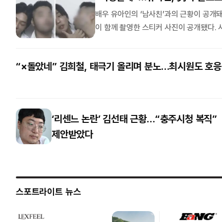
배우 유아인의 ‘남사친’과의 근황이 공개돼
이 함께 촬영한 스티커 사진이 공개됐다. 
를 취하는 모습이 담겼다. 무엇보다 눈길을
댄 채 장난스러운 표정을 짓고 있다. 볼 뽀뽀를 시도하는 모습도 포착됐
“×돌았네” 김희철, 태극기 올리며 분노…최시원도 호응
편안한 분위기가 고스란히 담겼다. …
‘리센느 논란’ 김선태 근황…“충주시청 복직”
제안받았다
스포트라이트 뉴스