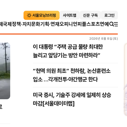
사이트맵
신문 구독
로그인
제
국제
정책·자치
문화
기획·연재
오피니언
피플
스포츠
연예
2026년 8월 8일 (토)
이 대통령 “주택 공급 물량 최대한
늘리고 앞당기는 방안 마련하라”
“현역 의원 최초” 천하람, 논산훈련소
입소 …각개전투·야간행군 한다
미국 증시, 기술주 강세에 일제히 상승
마감[서울데이터랩]
로