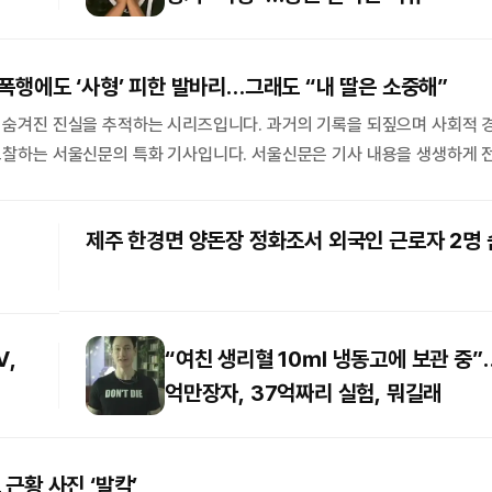
성폭행에도 ‘사형’ 피한 발바리…그래도 “내 딸은 소중해”
 숨겨진 진실을 추적하는 시리즈입니다. 과거의 기록을 되짚으며 사회적 
고찰하는 서울신문의 특화 기사입니다. 서울신문은 기사 내용을 생생하게 
전을 비롯한 전국을 무대
쇄 성폭행범 이중구의 겉모습은 지극히 평범한 이웃이었다. 40대의 개인택
제주 한경면 양돈장 정화조서 외국인 근로자 2명
로 통했으…
하는 차준환
물놀이도 그늘에서
V,
“여친 생리혈 10㎖ 냉동고에 보관 중
억만장자, 37억짜리 실험, 뭐길래
근황 사진 ‘발칵’