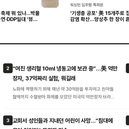
워싱턴 임주형 특파원
 축제 뭐 있나…박물
‘기생충 공포’ 美 15개주로 
연·DDP일대 ‘뷰티
감염 확산…양상추 한 장이 
체험
식탁
“여친 생리혈 10㎖ 냉동고에 보관 중”…美 억만
2
장자, 37억짜리 실험, 뭐길래
노화에 역행하기 위해 매년 약 30억원을 투자하고 친아들
혈액까지 수혈받아 화제를 모았던 미국의 억만장자 브라이
언 존슨이 이번에는 여자친구 케이트 톨로의 생리혈을 냉동
보관하고 있…
교회서 성인들과 지내던 어린이 사망…“침대에
3