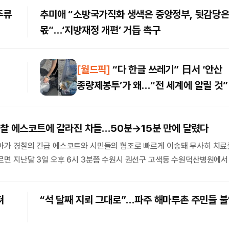
들, 무주택 서민들에 대해서는 공감을 하고 있다”며 이같이 밝혔다. 이어 ‘
주류
추미애 “소방국가직화 생색은 중앙정부, 뒷감당
몫”…‘지방재정 개편’ 거듭 촉구
의 아침
정정엽의 마음 처방
박스 만시지탄
폭염에 지친 뇌를 회복하
 문화체육부 차장
정정엽 광화문숲 수면센터장·정신
[월드픽]
“다 한글 쓰레기” 日서 ‘안산
전문의
종량제봉투’가 왜…“전 세계에 알릴 것”
줄
트칼라 이그젬션
의정광장
서울 철도 50년, 이제는
 논설위원
실행력이다
 경찰 에스코트에 갈라진 차들…50분→15분 만에 달렸다
성흠제 서울시의회 부의장
서
아가 경찰의 긴급 에스코트와 시민들의 협조로 빠르게 이송돼 무사히 치료
 목격 그 후
르면 지난달 3일 오후 6시 3분쯤 수원시 권선구 고색동 수원덕산병원에
 논설위원
기고
호흡곤란으로 상급병원 전원이 필요하다는 판단을 받았다. 문제는 퇴근 시간
한국판 코첼라, ‘패노메논
 수원덕산병원에서 한림대학교동탄성심병원까지 이동해야 할 거리는 약 1
조건
져
“석 달째 지뢰 그대로”…파주 해마루촌 주민들 불
상
 50분이 걸릴 …
홍석경 서울대 아시아연구소 한류
해야 할 북중러 군사협력
장
 법무법인 율촌 고문·전 호주대사