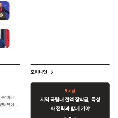
오피니언
사설
 중”이라
시장 안심시
지역 국립대 전액 장학금, 특성
 인터뷰에
나와야
화 전략과 함께 가야
대출을) 완