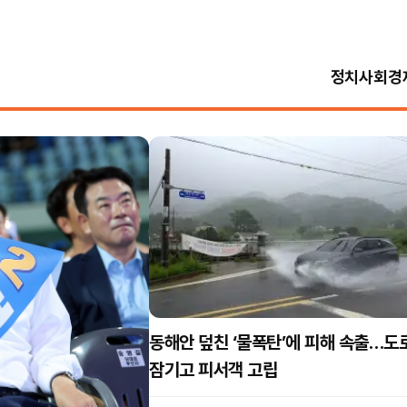
정치
사회
경
동해안 덮친 ‘물폭탄’에 피해 속출…도
잠기고 피서객 고립