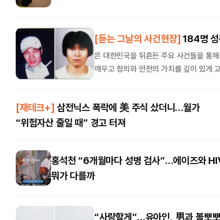
[듣는 그날의 사건현장]
184명 
은 대한민국을 뒤흔든 주요 사건들을 통해
깨우고 정의와 안전의 가치를 깊이 있게 
해 AI 음성을 이용해 기사 내용을 재구성했습니다. 1998년부터 2005년까지 약 7년 8개월 동안 대
로 184명의 여성을 성폭행한 희대의 연
[재테크+]
삼전닉스 폭락에 美 주식 샀더니…월가
던 그는 아내와 남매를 둔 성실한 가장으
“위험자산 줄일 때” 경고 터져
문
핑크빛 에어 예배당서 열린 합동 웨딩
열연
홍석천 “6개월마다 성병 검사”…에이즈와 HI
뭐가 다를까
“사랑할게”…유아인, 男과 볼뽀뽀 