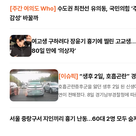
화할 필요성, 예를 들면 청년들, 신혼부부
[주간 여의도 Who]
수도권 최전선 유의동, 국민의힘 ‘
나올 수 있는가’라는 질문에는 …
감성’ 바꿀까
정정엽의 마음 처방
세종로
폭염에 지친 뇌를 회복하려면
메가
정정엽 광화문숲 수면센터장·정신건강의학과
김기중
여고생 구하려다 장윤기 흉기에 찔린 고교생…
전문의
80일 만에 ‘의상자’
씨줄날
화이
의정광장
서울 철도 50년, 이제는
박상숙
실행력이다
[이슈픽]
“생후 2일, 호흡곤란”
성흠제 서울시의회 부의장
길섶에
호흡곤란증후군을 앓던 생후 2일 된 신생
화재
연이 전해졌다. 8일 경기남부경찰청에 따
기고
박성원
터 치료를 받던 생후 2일 된 신생아가 
한국판 코첼라, ‘패노메논’의 성공
차량 정체였다. 신생아를 태운 구급차가
조건
서울 중랑구서 지인끼리 흉기 난동…60대 2명 모두 숨
열린세
비교적 짧은 거리지만 퇴근 시간 정체로 약
홍석경 서울대 아시아연구소 한류연구센터
경계
장
이백순