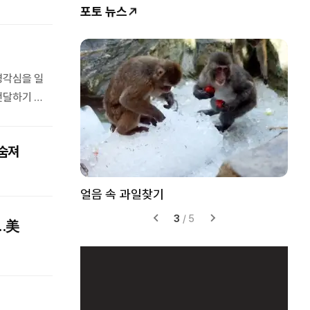
포토 뉴스
경각심을 일
전달하기 위
시 기사였
 숨져
얼음 속 과일찾기
구윤
3
/
5
”…美