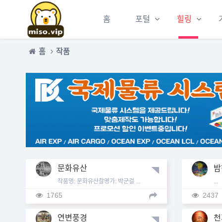
홈
포털
힐링
홈
작품
문화유산
밤
에
작품명: 문화유산촬영가: 박군걸 ...
...
1765
2437
연변풍경
천