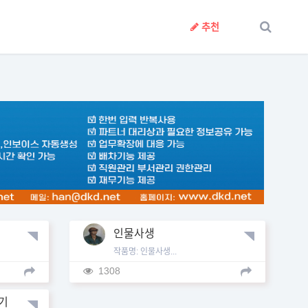
추천
인물사생
작품명: 인물사생...
1308
 기