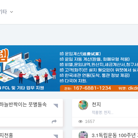
기타
하늘반짝이는 뭇별들속
천지
서 유난히 빛나는 별
작품명: 천지...
1657
지천홍
3.1독립운동 100주년