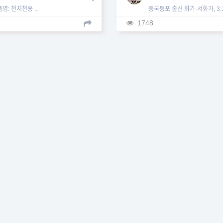
념
명: 천지천홍 ...
중국동포 출신 화가·서화가, 3
100주년 기념 작품 발표...
1748