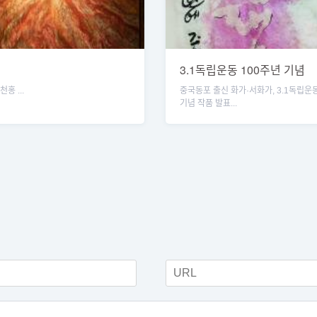
3.1독립운동 100주년 기념
홍 ...
중국동포 출신 화가·서화가, 3.1독립운동
기념 작품 발표...