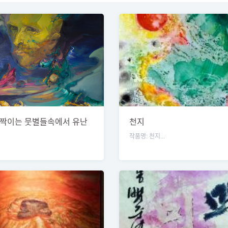
짝이는 뭇별들속에서 유난
천지
 별
작품명: 천지...