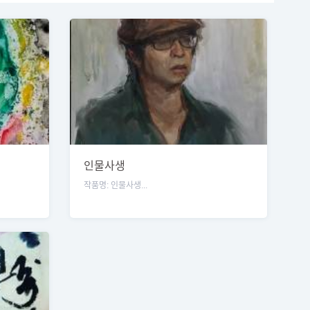
인물사생
작품명: 인물사생...