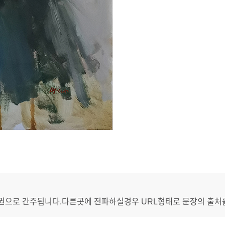
권으로 간주됩니다.다른곳에 전파하실경우 URL형태로 문장의 출처