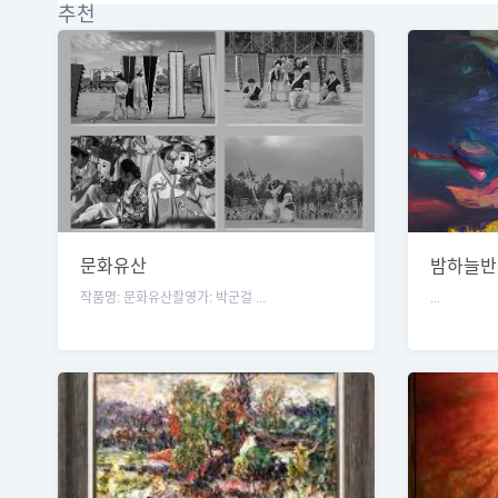
추천
문화유산
밤하늘반
히 빛나는
작품명: 문화유산촬영가: 박군걸 ...
...