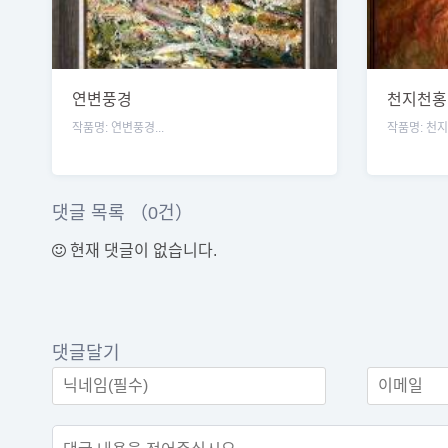
연변풍경
천지천홍
작품명: 연변풍경...
작품명: 천지천
댓글 목록 （
0
건）
현재 댓글이 없습니다.
댓글달기