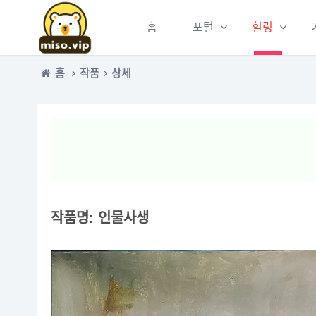
홈
포털
힐링
홈
작품
상세
작품명: 인물사생