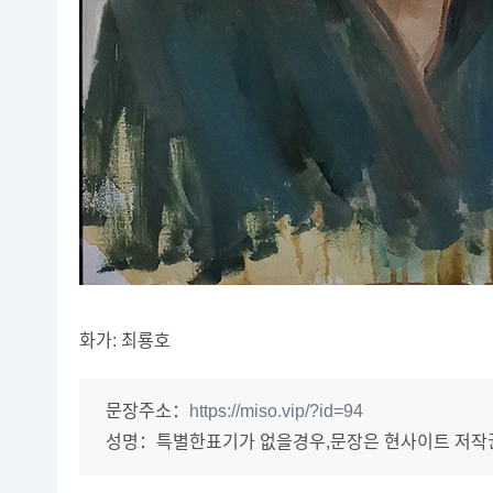
화가: 최룡호
문장주소：
https://miso.vip/?id=94
성명：
특별한표기가 없을경우,문장은 현사이트 저작