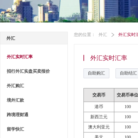
您的位置：
外汇
外汇实时
外汇
外汇实时汇率
外汇实时汇率
招行外汇实盘买卖报价
自助购汇
自助结汇
外汇购汇
交易币
交易币单
境外汇款
港币
100
跨境理财通
新西兰元
100
澳大利亚元
100
留学快汇
美元
100