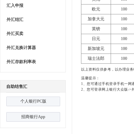
汇入申报
欧元
100
加拿大元
100
外汇结汇
英镑
100
外汇买卖
日元
100
外汇兑换计算器
新加坡元
100
瑞士法郎
100
外汇存款利率表
以上资料仅供参考，以办理业务
温馨提示：
1、您可通过手机登录手机一网通
自助结售汇
2、您可登录网上银行大众版-
>
个人银行PC版
招商银行App