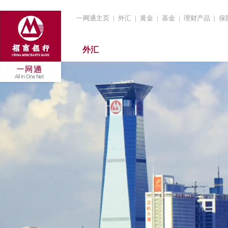
一网通主页
|
外汇
|
黄金
|
基金
|
理财产品
|
保
外汇